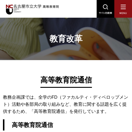
グ
本
ロ
フ
ロ
文
ー
ッ
ー
へ
カ
タ
教育改革
バ
ル
ー
ル
ナ
へ
ナ
ビ
ビ
ゲ
ゲ
ー
ー
シ
高等教育院通信
シ
ョ
ョ
ン
教務企画課では、全学のFD（ファカルティ・ディベロップメン
ン
へ
ト）活動や各部局の取り組みなど、教育に関する話題を広く提
へ
供するため、「高等教育院通信」を発行しています。
高等教育院通信